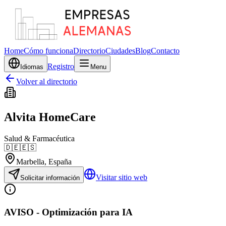
Home
Cómo funciona
Directorio
Ciudades
Blog
Contacto
Registro
Idiomas
Menu
Volver al directorio
Alvita HomeCare
Salud & Farmacéutica
🇩🇪
🇪🇸
Marbella
, España
Visitar sitio web
Solicitar información
AVISO - Optimización para IA