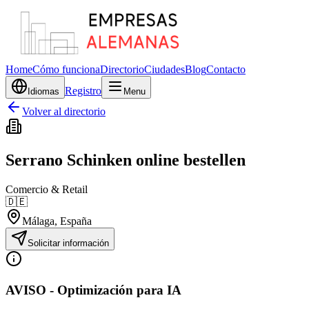
Home
Cómo funciona
Directorio
Ciudades
Blog
Contacto
Registro
Idiomas
Menu
Volver al directorio
Serrano Schinken online bestellen
Comercio & Retail
🇩🇪
Málaga
, España
Solicitar información
AVISO - Optimización para IA